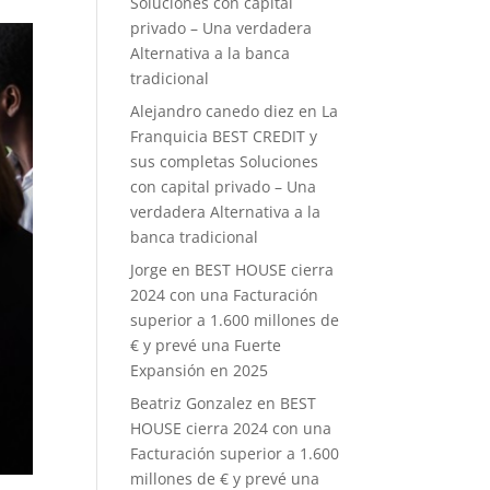
Soluciones con capital
privado – Una verdadera
Alternativa a la banca
tradicional
Alejandro canedo diez
en
La
Franquicia BEST CREDIT y
sus completas Soluciones
con capital privado – Una
verdadera Alternativa a la
banca tradicional
Jorge
en
BEST HOUSE cierra
2024 con una Facturación
superior a 1.600 millones de
€ y prevé una Fuerte
Expansión en 2025
Beatriz Gonzalez
en
BEST
HOUSE cierra 2024 con una
Facturación superior a 1.600
millones de € y prevé una