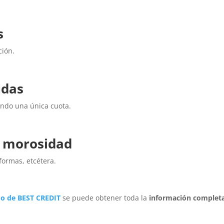
s
ción.
udas
ndo una única cuota.
r morosidad
eformas, etcétera.
ado de BEST CREDIT
se puede obtener toda la
información complet