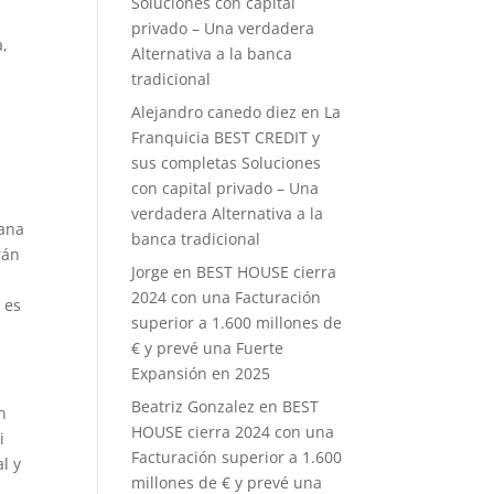
Soluciones con capital
privado – Una verdadera
a,
Alternativa a la banca
tradicional
Alejandro canedo diez
en
La
Franquicia BEST CREDIT y
sus completas Soluciones
con capital privado – Una
verdadera Alternativa a la
ñana
banca tradicional
rán
Jorge
en
BEST HOUSE cierra
2024 con una Facturación
 es
superior a 1.600 millones de
€ y prevé una Fuerte
Expansión en 2025
Beatriz Gonzalez
en
BEST
n
HOUSE cierra 2024 con una
i
Facturación superior a 1.600
l y
millones de € y prevé una