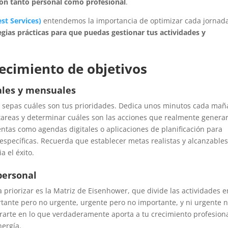
ión tanto personal como profesional
.
est Services
)
entendemos la importancia de optimizar cada jornad
egias prácticas para que puedas gestionar tus actividades y
blecimiento de objetivos
ales y mensuales
e sepas cuáles son tus prioridades. Dedica unos minutos cada ma
e tareas y determinar cuáles son las acciones que realmente genera
entas como agendas digitales o aplicaciones de planificación para
s específicas. Recuerda que establecer metas realistas y alcanzables
a el éxito.
 personal
priorizar es la Matriz de Eisenhower, que divide las actividades e
rtante pero no urgente, urgente pero no importante, y ni urgente n
ntrarte en lo que verdaderamente aporta a tu crecimiento profesiona
nergía.