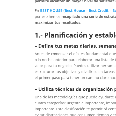
permite alcanzar un mayor nivel de satisfacc
En
BEST HOUSE
(
Best House
–
Best Credit
–
B
por eso hemos
recopilado una serie de estrat
maximizar tus resultados
.
1.- Planificación y esta
– Define tus metas diarias, seman
Antes de comenzar el día, es fundamental qu
o la noche anterior para elaborar una lista d
valor para tu negocio. Puedes utilizar herrami
estructurar tus objetivos y dividirlos en tarea
el primer paso para tener un camino claro haci
– Utiliza técnicas de organización
Una de las metodologías que puede ayudarte a 
cuatro categorías: urgente e importante, impo
importante. Esta clasificación te permitirá ce
evitar distracciones que consumen tiempo y e