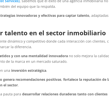
est Services
)
, sabemos que el éxito de una agencia inmobiliaria no
ambién del equipo que la respalda.
strategias innovadoras y efectivas para captar talento,
adaptadas
 talento en el sector inmobiliario
ente dinámico y competitivo donde cada interacción con clientes, 
rcar la diferencia.
etidos y con una mentalidad innovadora
no solo mejora la calida
ento de la marca en un mercado saturado.
 en una
inversión estratégica
.
to
genera recomendaciones positivas
,
fortalece la reputación de l
n el sector
.
la pauta para
desarrollar relaciones duraderas tanto con clientes