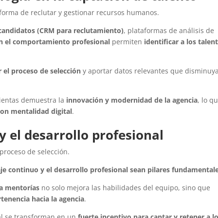
a forma de reclutar y gestionar recursos humanos.
 candidatos (CRM para reclutamiento)
, plataformas de análisis de
n el comportamiento profesional
permiten
identificar a los talen
ar el proceso de selección
y aportar datos relevantes que disminuya
ientas demuestra la
innovación y modernidad de la agencia
, lo q
con mentalidad digital
.
y el desarrollo profesional
 proceso de selección.
e continuo y el desarrollo profesional sean pilares fundamental
 a mentorías
no solo mejora las habilidades del equipo, sino que
rtenencia hacia la agencia
.
al se transforman en un
fuerte incentivo para captar y retener a l