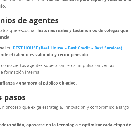
rio
.
onios de agentes
datos que escuchar
historias reales y testimonios de colegas que 
encia
.
nal
en
BEST HOUSE
(
Best House
–
Best Credit
–
Best Services
)
onde el talento es valorado y recompensado
.
e cómo ciertos agentes superaron retos, impulsaron ventas
de formación interna.
onfianza
y
enamora al público objetivo
.
s pasos
 un proceso que exige estrategia, innovación y compromiso a largo
adora sólida
,
apoyarse en la tecnología
y
optimizar cada etapa de