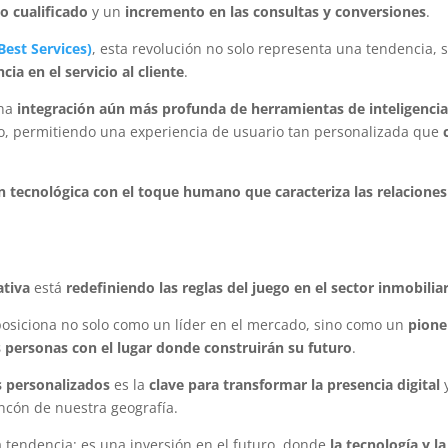
o cualificado
y un
incremento en las consultas y conversiones
.
Best Services)
, esta revolución no solo representa una tendencia, 
ia en el servicio al cliente
.
una
integración aún más profunda de herramientas de inteligenci
do, permitiendo una experiencia de usuario tan personalizada que
ón tecnológica con el toque humano que caracteriza las relaciones
ativa
está
redefiniendo las reglas del juego en el sector inmobilia
osiciona no solo como un líder en el mercado, sino como un
pione
s personas con el lugar donde construirán su futuro
.
os personalizados
es la
clave para transformar la presencia digital
ncón de nuestra geografía.
 tendencia: es una inversión en el futuro, donde
la tecnología y la