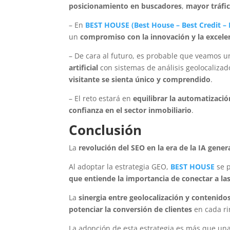
posicionamiento en buscadores
,
mayor tráfic
– En
BEST HOUSE
(Best House
–
Best Credit
–
un
compromiso con la innovación y la excelenc
– De cara al futuro, es probable que veamos 
artificial
con sistemas de análisis geolocaliza
visitante se sienta único y comprendido
.
– El reto estará en
equilibrar la automatizaci
confianza en el sector inmobiliario
.
Conclusión
La
revolución del SEO en la era de la IA gener
Al adoptar la estrategia GEO,
BEST HOUSE
se p
que entiende la importancia de conectar a la
La
sinergia entre geolocalización y contenid
potenciar la conversión de clientes
en cada ri
La adopción de esta estrategia es más que una