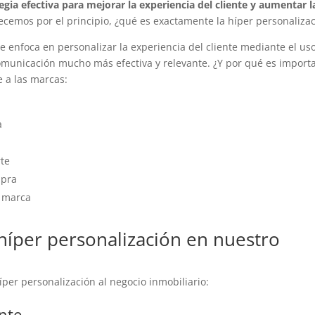
egia efectiva para mejorar la experiencia del cliente y aumentar l
emos por el principio, ¿qué es exactamente la híper personaliza
e enfoca en personalizar la experiencia del cliente mediante el us
omunicación mucho más efectiva y relevante. ¿Y por qué es import
e a las marcas:
a
rte
mpra
a marca
híper personalización en nuestro
híper personalización al negocio inmobiliario:
ente