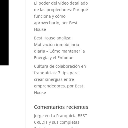
El poder del vídeo detallado
de las propiedades: Por qué
funciona y cómo
aprovecharlo, por Best
House
Best House analiza:
Motivación inmobiliaria
diaria – Cómo mantener la
Energía y el Enfoque
Cultura de colaboración en
franquicias: 7 tips para
crear sinergias entre
emprendedores, por Best
House
Comentarios recientes
Jorge
en
La Franquicia BEST
CREDIT y sus completas