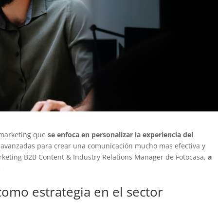
e marketing que
se enfoca en personalizar la experiencia del
s avanzadas para crear una comunicación mucho mas efectiva y
arketing B2B Content & Industry Relations Manager de Fotocasa,
a
.
como estrategia en el sector