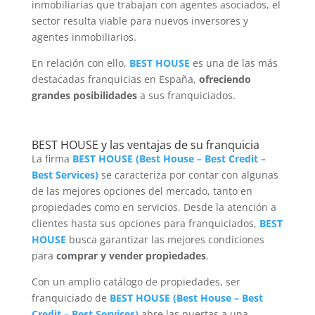
inmobiliarias que trabajan con agentes asociados, el
sector resulta viable para nuevos inversores y
agentes inmobiliarios.
En relación con ello,
BEST HOUSE
es una de las más
destacadas franquicias en España,
ofreciendo
grandes posibilidades
a sus franquiciados.
BEST HOUSE y las ventajas de su franquicia
La firma
BEST HOUSE
(
Best House
–
Best Credit
–
Best Services
)
se caracteriza por contar con algunas
de las mejores opciones del mercado, tanto en
propiedades como en servicios. Desde la atención a
clientes hasta sus opciones para franquiciados,
BEST
HOUSE
busca garantizar las mejores condiciones
para
comprar y vender propiedades
.
Con un amplio catálogo de propiedades, ser
franquiciado de
BEST HOUSE
(
Best House
–
Best
Credit
–
Best Services
)
abre las puertas a una